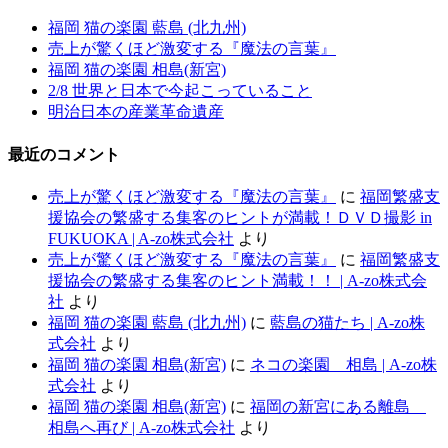
福岡 猫の楽園 藍島 (北九州)
売上が驚くほど激変する『魔法の言葉』
福岡 猫の楽園 相島(新宮)
2/8 世界と日本で今起こっていること
明治日本の産業革命遺産
最近のコメント
売上が驚くほど激変する『魔法の言葉』
に
福岡繁盛支
援協会の繁盛する集客のヒントが満載！ＤＶＤ撮影 in
FUKUOKA | A-zo株式会社
より
売上が驚くほど激変する『魔法の言葉』
に
福岡繁盛支
援協会の繁盛する集客のヒント満載！！ | A-zo株式会
社
より
福岡 猫の楽園 藍島 (北九州)
に
藍島の猫たち | A-zo株
式会社
より
福岡 猫の楽園 相島(新宮)
に
ネコの楽園 相島 | A-zo株
式会社
より
福岡 猫の楽園 相島(新宮)
に
福岡の新宮にある離島
相島へ再び | A-zo株式会社
より