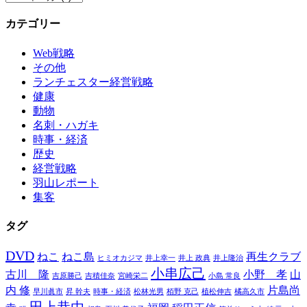
ー
カテゴリー
カ
イ
Web戦略
ブ
その他
ランチェスター経営戦略
健康
動物
名刺・ハガキ
時事・経済
歴史
経営戦略
羽山レポート
集客
タグ
DVD
ねこ
ねこ島
再生クラブ
ヒミオカジマ
井上幸一
井上 政典
井上隆治
小串広己
古川 隆
小野 孝
山
吉原勝己
吉積佳奈
宮崎栄二
小島 常良
内 修
片島尚
早川眞市
昇 幹夫
時事・経済
松林光男
栢野 克己
植松伸吉
橘高久市