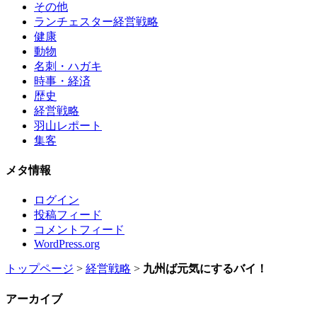
その他
ランチェスター経営戦略
健康
動物
名刺・ハガキ
時事・経済
歴史
経営戦略
羽山レポート
集客
メタ情報
ログイン
投稿フィード
コメントフィード
WordPress.org
トップページ
>
経営戦略
>
九州ば元気にするバイ！
アーカイブ