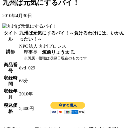
九州ば元気にするバイ！
2010年4月30日
タイト
九州ば元気にするバイ！～負けるわけには、いかん
ル
ったい！～
NPO法人 九州プロレス
講師
理事長
筑前りょう太
氏
※所属・役職は収録日現在のものです
商品番
dvd_029
号
収録時
68分
間
収録年
2010年
月
税込価
5,400円
格