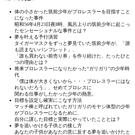
体の小さかった筑前少年がプロレスラーを目指すこと
になった事件
昭和56年4月23日夜8時、風呂上りの筑前少年に起こっ
たセンセーショナルな事件とは？
夢を叶える予行演習
タイガーマスクをずっと夢見ていた筑前少年が、「誰
も読まないパンフレット」、
「誰も買わない前売り券」を作り続けた、たったひと
つの理由とは？
将来プロレスラーになりたかった“ガリガリ”の少年時
代
「僕は体が大きくないから・・・プロレスラーにはな
れないだろう」、せめてプロレスに
関わる仕事がしたかった少年の熱意。
目標を設定し確実にこなす方法
マッチ棒と呼ばれていたガリガリのモヤシ体型の少年
がプロレスラーになるために、
自分に課した目標と実際にやっていたこととは？
夢を追いかける子供との接し方
あなたの子供があなたの意に反する夢を追いかけたと