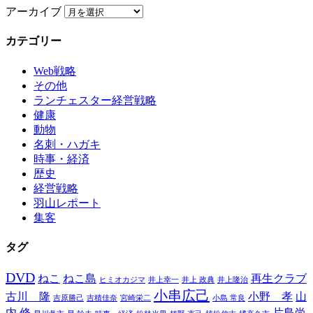
アーカイブ
カテゴリー
Web戦略
その他
ランチェスター経営戦略
健康
動物
名刺・ハガキ
時事・経済
歴史
経営戦略
羽山レポート
集客
タグ
DVD
ねこ
ねこ島
再生クラブ
ヒミオカジマ
井上幸一
井上 政典
井上隆治
小串広己
古川 隆
小野 孝
山
吉原勝己
吉積佳奈
宮崎栄二
小島 常良