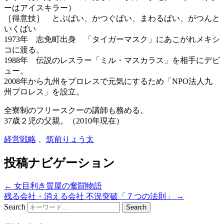
ーはアイスキラー）
［得意技］ とぶばい、かつぐばい、まわるばい、がつんと
いくばい
1973年 志免町出身 「タイガーマスク」にあこがれメキシ
コに渡る。
1988年 伝説のレスラー「ミル・マスカラス」を相手にデビ
ュー。
2008年から九州をプロレスで元気にするため「NPO法人九
州プロレス」を設立。
全寮制のフリースクーの講師も務める。
37歳２児の父親。（2010年現在）
経営戦略
、
筑前りょう太
投稿ナビゲーション
←
女目利き質屋の奮闘物語
残る会社・消える会社 不況突破「７つの法則」
→
Search