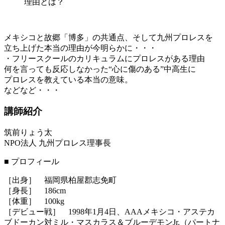
理由とは？
メキシコと故郷「博多」の共通点、そして九州プロレスを
立ち上げた本当の理由が今明らかに・・・
・フリースクールのカリキュラムにプロレスがある理由
何を言っても反応しなかった“心に傷のある”中高生に
プロレスを教えている本当の意味。
などなど・・・
講師紹介
筑前りょう太
NPO法人 九州プロレス理事長
■ プロフィール
［出身］ 福岡県柏屋郡志免町
［身長］ 186cm
［体重］ 100kg
［デビュー戦］ 1998年1月4日、AAAメキシコ・アステカ
ブドーカン対ミル・マスカラス＆ブルーデモンJr.（パートナ