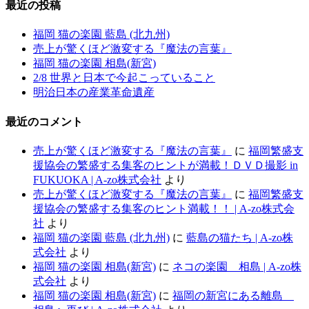
最近の投稿
福岡 猫の楽園 藍島 (北九州)
売上が驚くほど激変する『魔法の言葉』
福岡 猫の楽園 相島(新宮)
2/8 世界と日本で今起こっていること
明治日本の産業革命遺産
最近のコメント
売上が驚くほど激変する『魔法の言葉』
に
福岡繁盛支
援協会の繁盛する集客のヒントが満載！ＤＶＤ撮影 in
FUKUOKA | A-zo株式会社
より
売上が驚くほど激変する『魔法の言葉』
に
福岡繁盛支
援協会の繁盛する集客のヒント満載！！ | A-zo株式会
社
より
福岡 猫の楽園 藍島 (北九州)
に
藍島の猫たち | A-zo株
式会社
より
福岡 猫の楽園 相島(新宮)
に
ネコの楽園 相島 | A-zo株
式会社
より
福岡 猫の楽園 相島(新宮)
に
福岡の新宮にある離島