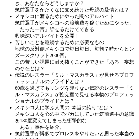
き、あなたならどうしますか？
筑前選手をかたくなに支え続けた母親の愛情とは？
メキシコに渡るためにやった闇のアルバイト
筑前選手がメキシコへの渡航費を稼ぐためにやった、
「たった一言」話せるだけでできる
興味深いアルバイトを公開！
苦しいことを継続するために必要なもの
地球の反対側メキシコで毎日毎日、毎朝７時からヒン
ズースクワット2000回。
この苦しい課題に耐え抜くことができた「ある」妄想
の存在とは？
伝説のレスラー「ミル・マスカラス」が見せるプロフ
ェッショナルのプライドとは？
60歳を過ぎてもリングを降りない伝説のレスラー「ミ
ル・マスカラス」が控え室で見せる本物のプロフェッ
ショナルのプライドとは？
メキシコ人に学ぶ人間の“本当の誇り”とは？
メキシコ人を心の中でバカにしていた筑前選手の意識
を180度変えてしまった衝撃的な
「ある」事件を紹介。
筑前選手が博多でプロレスをやりたいと思った本当の