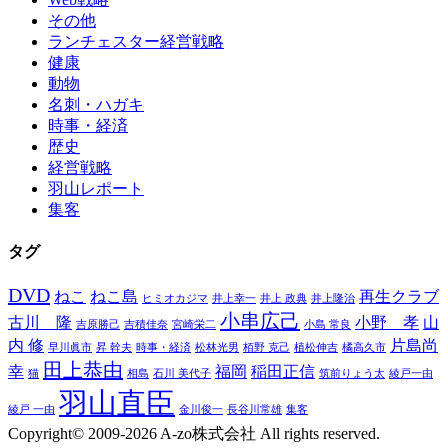
その他
ランチェスター経営戦略
健康
動物
名刺・ハガキ
時事・経済
歴史
経営戦略
羽山レポート
集客
タグ
DVD
ねこ
ねこ島
再生クラブ
ヒミオカジマ
井上幸一
井上 政典
井上隆治
小串広己
古川 隆
小野 孝
山
吉原勝己
吉積佳奈
宮崎栄二
小島 常良
内 修
片島尚
早川眞市
昇 幹夫
時事・経済
松林光男
栢野 克己
植松伸吉
橘高久市
田上恭由
幸
福岡
稲田正信
猫
相島
石川 美代子
筑前りょう太
綾戸一由
羽山直臣
綾戸 一由
金川俊一
長谷川常雄
集客
Copyright© 2009-2026 A-zo株式会社 All rights reserved.