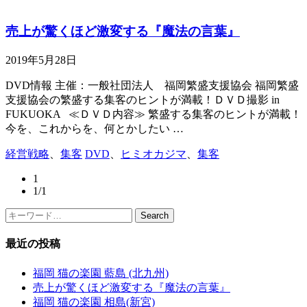
売上が驚くほど激変する『魔法の言葉』
2019年5月28日
DVD情報 主催：一般社団法人 福岡繁盛支援協会 福岡繁盛
支援協会の繁盛する集客のヒントが満載！ＤＶＤ撮影 in
FUKUOKA ≪ＤＶＤ内容≫ 繁盛する集客のヒントが満載！
今を、これからを、何とかしたい …
経営戦略
、
集客
DVD
、
ヒミオカジマ
、
集客
1
1/1
Search
最近の投稿
福岡 猫の楽園 藍島 (北九州)
売上が驚くほど激変する『魔法の言葉』
福岡 猫の楽園 相島(新宮)