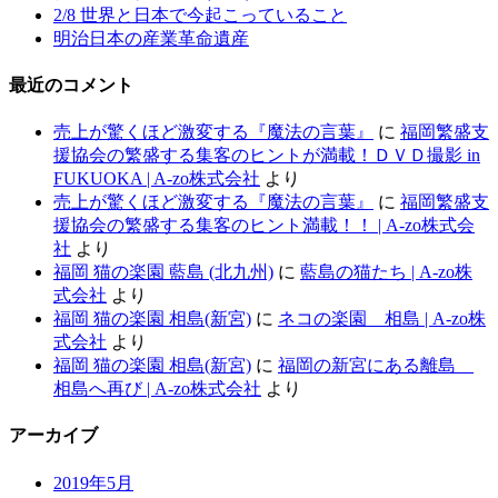
2/8 世界と日本で今起こっていること
明治日本の産業革命遺産
最近のコメント
売上が驚くほど激変する『魔法の言葉』
に
福岡繁盛支
援協会の繁盛する集客のヒントが満載！ＤＶＤ撮影 in
FUKUOKA | A-zo株式会社
より
売上が驚くほど激変する『魔法の言葉』
に
福岡繁盛支
援協会の繁盛する集客のヒント満載！！ | A-zo株式会
社
より
福岡 猫の楽園 藍島 (北九州)
に
藍島の猫たち | A-zo株
式会社
より
福岡 猫の楽園 相島(新宮)
に
ネコの楽園 相島 | A-zo株
式会社
より
福岡 猫の楽園 相島(新宮)
に
福岡の新宮にある離島
相島へ再び | A-zo株式会社
より
アーカイブ
2019年5月