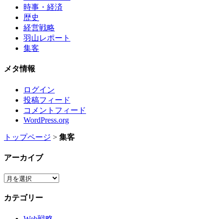
時事・経済
歴史
経営戦略
羽山レポート
集客
メタ情報
ログイン
投稿フィード
コメントフィード
WordPress.org
トップページ
>
集客
アーカイブ
ア
ー
カテゴリー
カ
イ
Web戦略
ブ